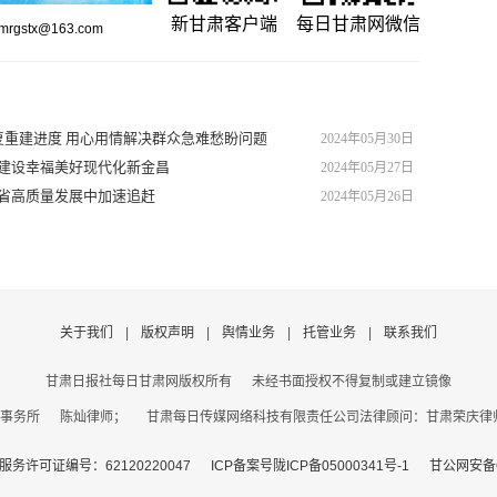
新甘肃客户端
每日甘肃网微信
gstx@163.com
重建进度 用心用情解决群众急难愁盼问题
2024年05月30日
快建设幸福美好现代化新金昌
2024年05月27日
全省高质量发展中加速追赶
2024年05月26日
关于我们
|
版权声明
|
舆情业务
|
托管业务
|
联系我们
甘肃日报社每日甘肃网版权所有
未经书面授权不得复制或建立镜像
事务所 陈灿律师； 甘肃每日传媒网络科技有限责任公司法律顾问：甘肃荣庆律师事务
务许可证编号：62120220047
ICP备案号陇ICP备05000341号-1
甘公网安备62