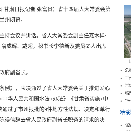
肃·甘肃日报记者 张富贵）省十四届人大常委会第
兰州闭幕。
持会议并讲话。省人大常委会副主任嘉木样·
、俞成辉、戴超，秘书长李德新及委员65人出席
危
政府副省长。
甘
崇
例》，表决通过了省人大常委会关于推进爱心
临
<中华人民共和国水法>办法》《甘肃省实施<中
"
决通过了市州报批的9件地方性法规、决定和单行
精
陈得信辞去省人民政府副省长职务的请求的决
促