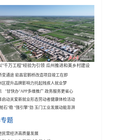
以"千万工程"经验为引领 瓜州推进和美乡村建设
桥变通途 宕昌官鹅桥改造项目竣工在即
州区提升品牌影响力托起残疾人就业梦
信
"甘快办"APP多维推广
政务服务更省心
泽启动关爱新就业形态劳动者健康体检活动
压舱石"稳 "强引擎"劲 玉门工业发展动能澎湃
彩专题
进民营经济高质量发展