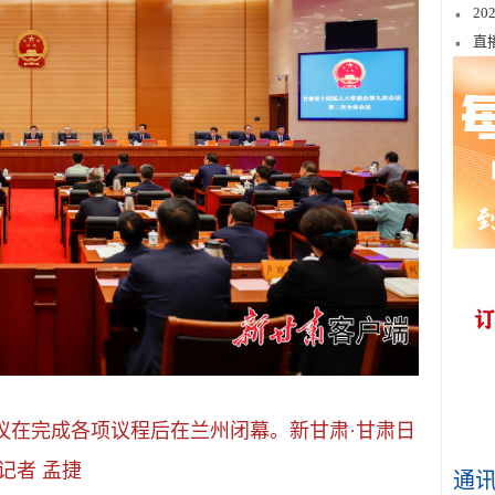
2
直
会议在完成各项议程后在兰州闭幕。新甘肃·甘肃日
记者 孟捷
通