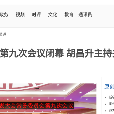
政务
视频
时评
文化
教育
通讯员
报道
第九次会议闭幕 胡昌升主持
原
新
向
魅