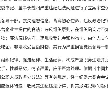
党委书记、董事长魏阳严重违纪违法问题进行了立案审查
导干部，丧失理想信念，背弃初心使命，违反政治纪律
私营企业主提供的宴请；违反组织原则，在组织函询时不
财物；廉洁底线失守，违规收受礼金和购物卡，由他人支
企吃企，非法收受巨额财物，其行为严重损害党员领导干
织纪律、廉洁纪律、生活纪律，构成严重职务违法并涉
收手，性质恶劣，情节严重，应予严肃处理。依据《中国
国公职人员政务处分法》等有关规定，经省纪委常委会会
相应退休待遇；收缴其违纪违法所得；将其涉嫌犯罪问题