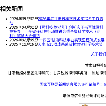
相关新闻
2026年05月07日
2026年度甘肃省科学技术奖提名工作启
动
2026年04月01日
【强科技 增动能】创新实干书写陇原科
技答卷——全省强科技行动推进会暨全省科学技术（专
利）奖励大会侧记
2026年02月05日
“十四五”甘肃科技事业实现里程碑式发展
2025年12月19日
天水市15项成果荣获甘肃省科学技术奖
关于我们
甘肃日报社
甘肃新媒体集团法律顾问：甘肃锐城律师事务所 陈灿律师；
国家互联网新闻信息服务许可证编号：621
增值电信业务经营许可证编号