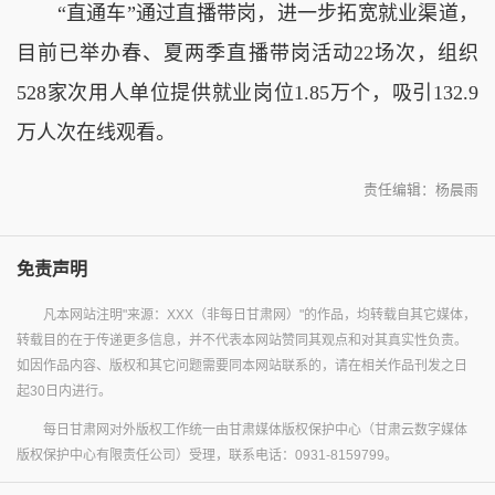
“直通车”通过直播带岗，进一步拓宽就业渠道，
目前已举办春、夏两季直播带岗活动22场次，组织
528家次用人单位提供就业岗位1.85万个，吸引132.9
万人次在线观看。
责任编辑：杨晨雨
免责声明
凡本网站注明"来源：XXX（非每日甘肃网）"的作品，均转载自其它媒体，
转载目的在于传递更多信息，并不代表本网站赞同其观点和对其真实性负责。
如因作品内容、版权和其它问题需要同本网站联系的，请在相关作品刊发之日
起30日内进行。
每日甘肃网对外版权工作统一由甘肃媒体版权保护中心（甘肃云数字媒体
版权保护中心有限责任公司）受理，联系电话：0931-8159799。