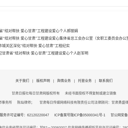
省“结对帮扶·爱心甘肃”工程建设爱心个人郝丽娟
省“结对帮扶·爱心甘肃”工程建设爱心集体省总工会办公室（女职工委员会办公
城关区深化“结对帮扶·爱心甘肃”工程纪实
记甘肃省“结对帮扶·爱心甘肃”工程建设爱心个人赵军明
关于我们
|
版权声明
|
舆情业务
|
托管业务
|
联系我们
甘肃日报社每日甘肃网版权所有
未经书面授权不得复制或建立镜像
事务所 陈灿律师； 甘肃每日传媒网络科技有限责任公司法律顾问：甘肃勇盛律师事
务许可证编号：62120220047
ICP备案号陇ICP备05000341号-1
甘公网安备62
电信业务经营许可证编号：甘B2－20060007
信息网络传播视听节目许可证编号：2806