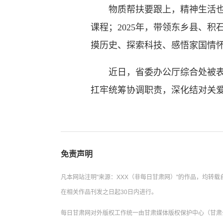
物质帮扶要跟上，精神生活也不能
课程；2025年，带领东乡县、
摸历史、探索科技、感悟家国情
近日，省委办公厅综合处被表彰
扛牢统筹协调职责，深化结对关
免责声明
凡本网站注明"来源：XXX（非每日甘肃网）"的作品，均
在相关作品刊发之日起30日内进行。
每日甘肃网对外版权工作统一由甘肃媒体版权保护中心（甘肃云数