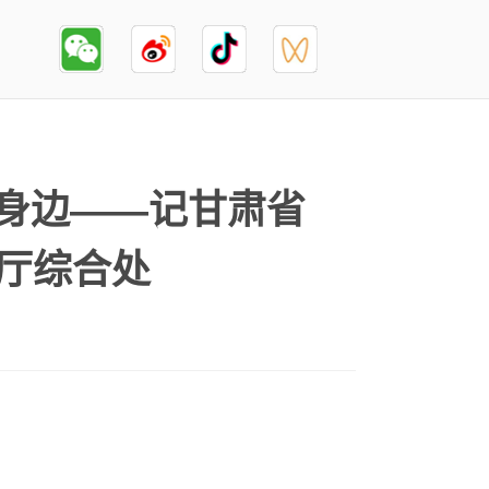
身边——记甘肃省
公厅综合处