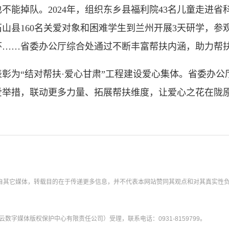
掉队。2024年，组织东乡县福利院43名儿童走进省
积石山县160名关爱对象和困难学生到兰州开展3天研学，
怀……省委办公厅综合处通过不断丰富帮扶内涵，助力帮
为“结对帮扶·爱心甘肃”工程建设爱心集体。省委办公
爱举措，联动更多力量、拓展帮扶维度，让爱心之花在陇
转载自其它媒体，转载目的在于传递更多信息，并不代表本网站赞同其观点和对其真实性
字媒体版权保护中心有限责任公司）受理，联系电话：0931-8159799。