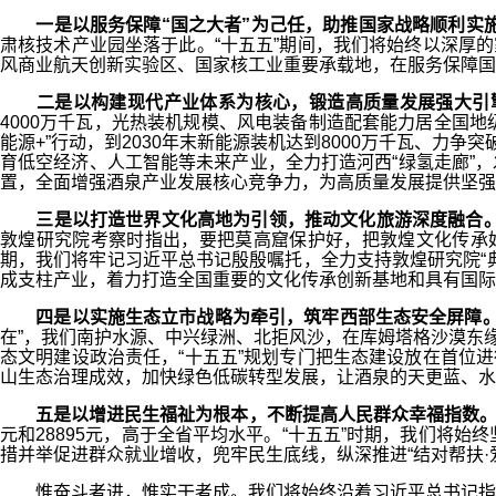
一是以服务保障“国之大者”为己任，助推国家战略顺利实
肃核技术产业园坐落于此。“十五五”期间，我们将始终以深厚
风商业航天创新实验区、国家核工业重要承载地，在服务保障国
二是以构建现代产业体系为核心，锻造高质量发展强大引
4000万千瓦，光热装机规模、风电装备制造配套能力居全国地
能源+”行动，到2030年末新能源装机达到8000万千瓦、
育低空经济、人工智能等未来产业，全力打造河西“绿氢走廊”，发挥
置，全面增强酒泉产业发展核心竞争力，为高质量发展提供坚强
三是以打造世界文化高地为引领，推动文化旅游深度融合
敦煌研究院考察时指出，要把莫高窟保护好，把敦煌文化传承好
期，我们将牢记习近平总书记殷殷嘱托，全力支持敦煌研究院“典
成支柱产业，着力打造全国重要的文化传承创新基地和具有国际
四是以实施生态立市战略为牵引，筑牢西部生态安全屏障
在”，我们南护水源、中兴绿洲、北拒风沙，在库姆塔格沙漠东缘筑
态文明建设政治责任，“十五五”规划专门把生态建设放在首位
山生态治理成效，加快绿色低碳转型发展，让酒泉的天更蓝、水
五是以增进民生福祉为根本，不断提高人民群众幸福指数
元和28895元，高于全省平均水平。“十五五”时期，我们将
措并举促进群众就业增收，兜牢民生底线，纵深推进“结对帮扶
惟奋斗者进，惟实干者成。我们将始终沿着习近平总书记指引