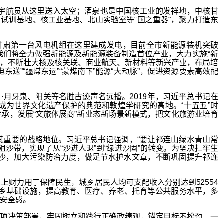
名宇航员从这里送入太空；酒泉也是中国核工业的发祥地，中核
试训基地、核工业基地、北山实验室等“国之重器”，聚力打造东
甘肃第一台风电机组在这里建成发电，目前全市新能源装机突
我们将全力做强新能源及新能源装备制造首位产业，大力实施“新
产业，不断壮大核及核关联、商业航天、新材料等新兴产业，布局培
送”“疆煤东运”“蒙煤南下”能源“大动脉”，促进资源要素高效配
·月牙泉、阳关等名胜古迹声名远播。2019年，习近平总书记
成为世界文化遗产保护的典范和敦煌学研究的高地。“十五五”时
传承，发展“文旅体展商”新业态新场景新模式，把文化旅游业培育
其重要的战略地位。习近平总书记强调，“要让祁连山绿水青山
沙带，实现了从“沙进人退”到“绿进沙固”的转变。为坚决扛牢生
治沙，加大污染防治力度，做足节水护水文章，不断巩固提升祁连
上财力用于保障民生，城乡居民人均可支配收入分别达到5255
城乡基础设施，提高教育、医疗、养老、托育等公共服务水平，多
感安全感。
项决策部署，牢固树立和践行正确政绩观，锚定目标不松劲、一