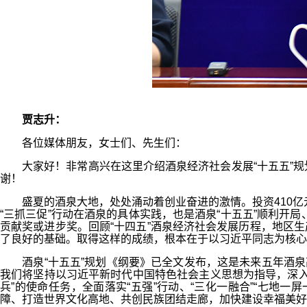
贾志升：
各位媒体朋友，女士们、先生们：
大家好！非常高兴在这里介绍酒泉经济社会发展“十五五”规
谢！
盛夏的酒泉大地，处处涌动着创业奋进的激情。投资410亿元
“三抓三促”行动在酒泉的具体实践，也是酒泉“十五五”顺利开
贡献奖或进步奖。回顾“十四五”酒泉经济社会发展历程，地区生产
了良好的基础。取得这样的成绩，根本在于以习近平同志为核心
酒泉“十五五”规划《纲要》已全文发布，这是未来五年酒泉高
我们将坚持以习近平新时代中国特色社会主义思想为指导，深入
兵”的使命任务，全面落实“五强”行动、“三化一融合”“七地一
障、打造世界文化高地、共创民族团结走廊，加快建设幸福美好