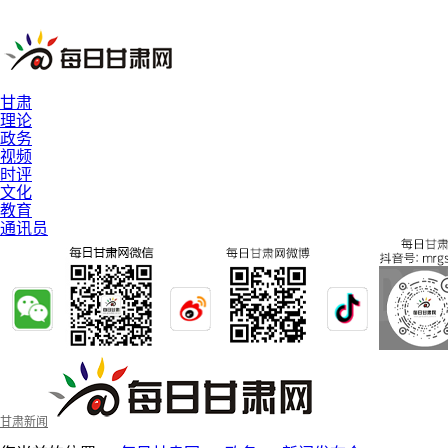
甘肃
理论
政务
视频
时评
文化
教育
通讯员
甘肃新闻