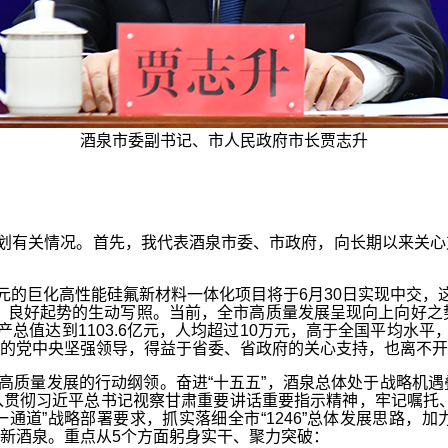
酒泉市委副书记、市人民政府市长贾志升
划有关情况。首先，我代表酒泉市委、市政府，向长期以来关心
的巨化高性能硅氟新材料一体化项目将于6月30日实现中交，这
局、良好起势的生动写照。当前，全市高质量发展呈现向上向好之
总值达到1103.6亿元，人均超过10万元，高于全国平均水平
的党中央坚强领导，得益于省委、省政府的关心支持，也离不开
质量发展的行动纲领。奋进“十五五”，酒泉总体处于战略机遇
贯彻习近平总书记视察甘肃重要讲话重要指示精神，牢记嘱托、
屏一通道”战略部署要求，抓实落细全市“1246”总体发展思路
新酒泉。重点从5个方面躬身实干、聚力突破：