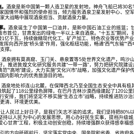
施。
酒泉是新中国第一颗人造卫星的发射地，神舟飞船已将30
的家国情怀和强烈的使命担当，倾力服务酒泉卫星发射中心、空军
家大战略中展现酒泉担当、贡献酒泉力量。
擎。
酒泉诞生了中国第一口油井，是新中国石油工业的摇篮；
级市首位，甘肃发出的绿电一半以上来自酒泉。“十五五”期间，
力争突破1亿千瓦，持续做精现代化工、矿产加工、特色农业等优势
向西开放“桥头堡”作用，强化枢纽功能，畅通“西气东输”“西电东
支撑。
。
酒泉拥有莫高窟、玉门关、悬泉置等5处世界文化遗产，鸣沙山
，推进敦煌文化研究服务共建“一带一路”，努力把研究院建设
范”“高地”建设，大力实施“文化兴市”战略，加强文化遗产保护
国内影响力的优秀旅游目的地。
。
酒泉地处祁连山北麓，在保障西北乃至全国生态安全中具有极
起了118公里绿色屏障，在巴丹吉林沙漠西缘建起了120公里阻
进行安排，我们将坚定不移实施“生态立市”战略，持续推进防沙
更清、环境更优美。
。
让人民过上好日子，是我们矢志不渝的追求。我们坚持把80%以
始终坚持以人民为中心的发展思想，用心办好民生实事，提档升级
·爱心甘肃”工程，积极主动创安创稳，持续增强群众获得感幸福
的方向砥砺前行，坚定落实党中央、国务院和省委、省政府各