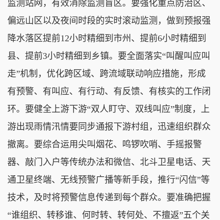
监测站网，有效消除监测盲区。要强化重点防治区、
偏远山区以及夜间时段的实时滚动监测，做到预报强
降水落区提前12小时精细到市州、提前6小时精细到
县、提前3小时精细到乡镇。要全面落实“叫醒叫应叫
走”机制，优化跨区域、跨流域联动响应措施，形成
有预警、有叫应、有行动、有反馈、有核实的工作闭
环。要健全上游下游“双人盯守、双线叫应”制度，上
游出现雨情汛情要同步通报下游村组，迅速组织群众
撤离。要综合运用尖叫烟花、鸣锣吹哨、手摇报警
器、敲门入户等传统办法和微信、北斗卫星电话、天
通卫星终端、无线预警广播等新手段，推行“闪信”等
技术，及时将预警信息传递到每个群众。要准确把握
“谁组织、转移谁、何时转、转何处、不擅返”五个关