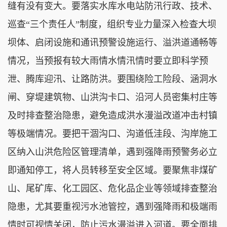
缝有没有变大。要落实水库水电站防汛行政、技术、
巡查“三个责任人”制度，组织专业力量深入检查大坝
坝体、启闭设施和通讯预警设施运行、溢洪道通畅等
情况，当预报有较大雨情水情汛情时要立即科学预
泄、腾库迎汛、让路防洪。要围绕险工险段、涵洞水
闸、穿堤建筑物、山洪沟卡口、沿河人员密集村庄等
及时排查整治隐患，避免造成洪水漫溢改道冲击村镇
等极端情况。要把干涸沟口、沟道低洼段、沟岸施工
区纳入山洪危险区管理清单，遇到强降雨预警务必立
即通知停工，将人员转移至安全区域。要聚焦非煤矿
山、尾矿库、化工园区、危化品企业等领域排查整治
隐患，尤其要重视污水池管控，遇到强降雨和极端雨
情时可视情关闭，防止污水漫溢进入河道。要全面排