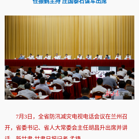
任振鹤主持 庄国泰石谋军出席
7月3日，全省防汛减灾电视电话会议在兰州召
开，省委书记、省人大常委会主任胡昌升出席并讲
话。新甘肃·甘肃日报记者 孟捷